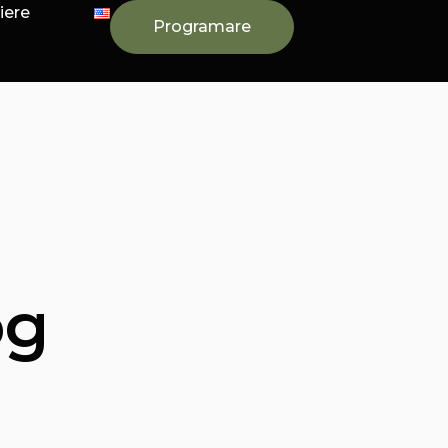
iere
Programare
og