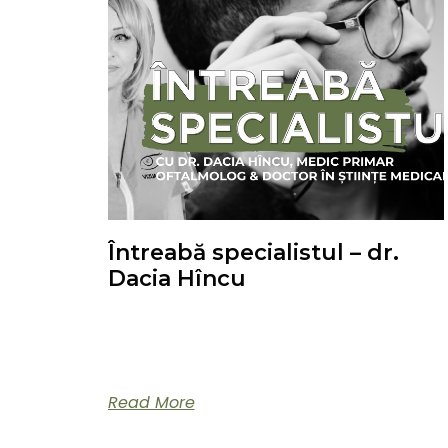
Întreabă specialistul – dr.
Dacia Hîncu
Oftalmologie pediatrică cu dr. Dacia Hîncu,
medic primar oftalmolog și doctor în științe
medicale.
Read More