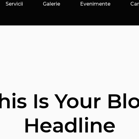
Servicii
Galerie
Evenimente
Car
his Is Your Bl
Headline