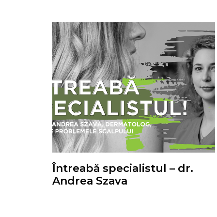
Întreabă specialistul – dr.
Andrea Szava
Totul despre problemele scalpului cu dr. Andrea
Szava, dermatolog.