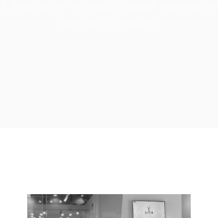
rt description introducing your business a
services to visitors.