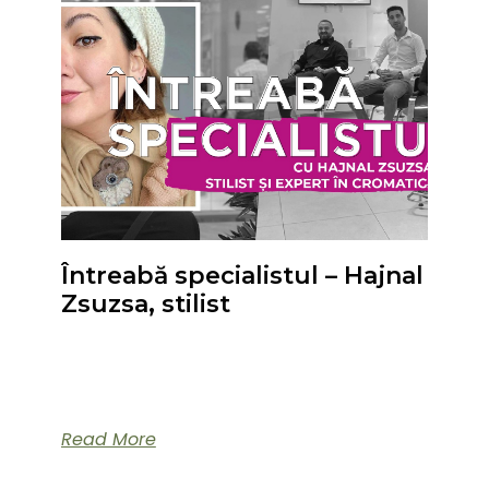
Întreabă specialistul – Hajnal
Zsuzsa, stilist
Află ce fel de culoare îți vine bine și ce tunsori
scot în evidență trăsăturile tale faciale cu Hajnal
Zsuzsa – stilist și expert în cromatică.
Read More