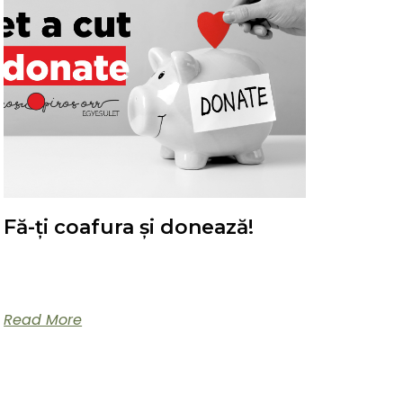
Fă-ți coafura și donează!
Toți cei care se înscriu pentru coafat în aceste
trei ore, vor sprijini Asociația Nas Rosu.
Read More